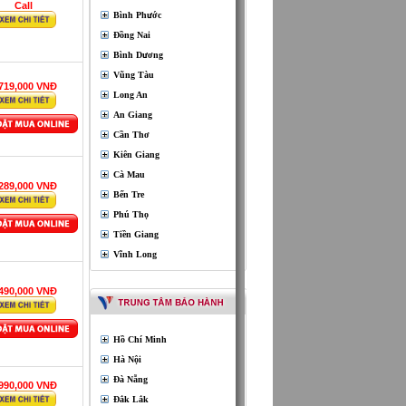
Call
Bình Phước
Đồng Nai
Bình Dương
Vũng Tàu
,719,000 VNĐ
Long An
An Giang
Cần Thơ
Kiên Giang
Cà Mau
,289,000 VNĐ
Bến Tre
Phú Thọ
Tiền Giang
Vĩnh Long
,490,000 VNĐ
Hồ Chí Minh
Hà Nội
Đà Nẵng
,990,000 VNĐ
Đắk Lắk