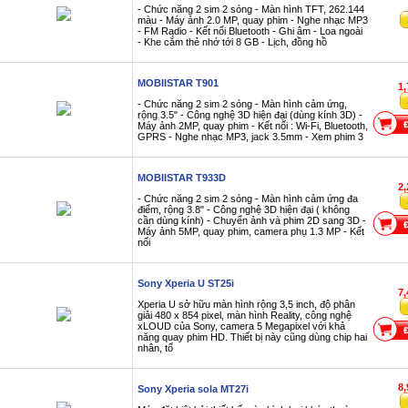
- Chức năng 2 sim 2 sóng - Màn hình TFT, 262.144
màu - Máy ảnh 2.0 MP, quay phim - Nghe nhạc MP3
- FM Radio - Kết nối Bluetooth - Ghi âm - Loa ngoài
- Khe cắm thẻ nhớ tới 8 GB - Lịch, đồng hồ
MOBIISTAR T901
1
- Chức năng 2 sim 2 sóng - Màn hình cảm ứng,
rộng 3.5" - Công nghệ 3D hiện đại (dùng kính 3D) -
Máy ảnh 2MP, quay phim - Kết nối : Wi-Fi, Bluetooth,
GPRS - Nghe nhạc MP3, jack 3.5mm - Xem phim 3
MOBIISTAR T933D
2
- Chức năng 2 sim 2 sóng - Màn hình cảm ứng đa
điểm, rộng 3.8" - Công nghệ 3D hiện đại ( không
cần dùng kính) - Chuyển ảnh và phim 2D sang 3D -
Máy ảnh 5MP, quay phim, camera phụ 1.3 MP - Kết
nối
Sony Xperia U ST25i
7
Xperia U sở hữu màn hình rộng 3,5 inch, độ phân
giải 480 x 854 pixel, màn hình Reality, công nghệ
xLOUD của Sony, camera 5 Megapixel với khả
năng quay phim HD. Thiết bị này cũng dùng chip hai
nhân, tố
8
Sony Xperia sola MT27i