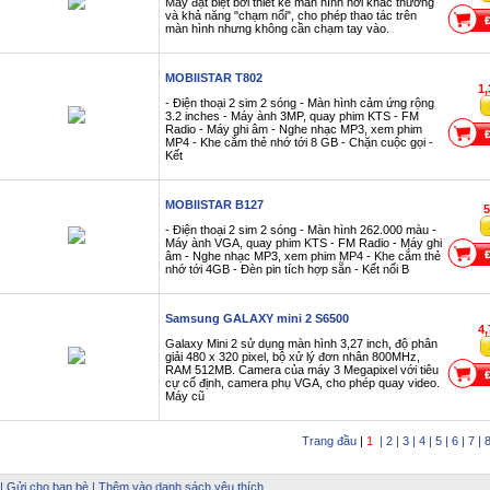
Máy đặt biệt bởi thiết kế màn hình hơi khác thường
và khả năng "chạm nổi", cho phép thao tác trên
màn hình nhưng không cần chạm tay vào.
MOBIISTAR T802
1
- Điện thoại 2 sim 2 sóng - Màn hình cảm ứng rộng
3.2 inches - Máy ành 3MP, quay phim KTS - FM
Radio - Máy ghi âm - Nghe nhạc MP3, xem phim
MP4 - Khe cắm thẻ nhớ tới 8 GB - Chặn cuộc gọi -
Kết
MOBIISTAR B127
5
- Điện thoại 2 sim 2 sóng - Màn hình 262.000 màu -
Máy ành VGA, quay phim KTS - FM Radio - Máy ghi
âm - Nghe nhạc MP3, xem phim MP4 - Khe cắm thẻ
nhớ tới 4GB - Đèn pin tích hợp sẵn - Kết nối B
Samsung GALAXY mini 2 S6500
4
Galaxy Mini 2 sử dụng màn hình 3,27 inch, độ phân
giải 480 x 320 pixel, bộ xử lý đơn nhân 800MHz,
RAM 512MB. Camera của máy 3 Megapixel với tiêu
cự cố định, camera phụ VGA, cho phép quay video.
Máy cũ
Trang đầu
|
1
| 2
| 3
| 4
| 5
| 6
| 7
| 
|
Gửi cho bạn bè
|
Thêm vào danh sách yêu thích