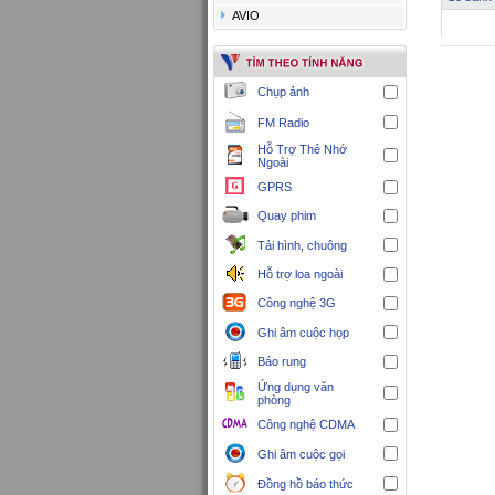
AVIO
Chụp ảnh
FM Radio
Hỗ Trợ Thẻ Nhớ
Ngoài
GPRS
Quay phim
Tải hình, chuông
Hỗ trợ loa ngoài
Công nghệ 3G
Ghi âm cuộc họp
Báo rung
Ứng dụng văn
phòng
Công nghệ CDMA
Ghi âm cuộc gọi
Đồng hồ báo thức