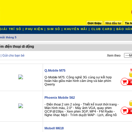
GIẢI TRÍ SỐ
|
PHỤ KIỆN
|
SIM SỐ
|
KHUYẾN MÃI
|
CLUB CARD
|
BẢO HÀ
mãi tháng 5
ếm điện thoại di động
|
Gửi cho bạn bè
Xem theo
9
Q.Mobile M75
Q-Mobile M75: Công nghệ 3G cùng sự kết hợp
hoàn hảo giữa màn hình cảm ứng và bàn phím
Qwerty
Phoenix Mobile S62
- Điện thoại 2 sim 2 sóng - Thiết kế trượt thời trang -
Màn hình màu, 2.0" - Máy ảnh VGA, quay phim
QCIF@15fps - Xem phim 3GP, MP4 - FM Radio -
Nghe nhạc Mp3 - Trình duyệt WAP - Lịch, đồng hồ
Mobell M618