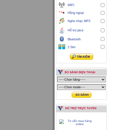
WIFI
Hồng ngoại
Nghe nhạc MP3
Hỗ trợ java
Bluetooth
2 Sim