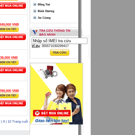
Đồng Nai
Bình Dương
An Giang
,349,000 VNĐ
Ví dụ
: 355571030299417
39,000 VNĐ
,789,000 VNĐ
8
| 9
| 10
Trang cuối