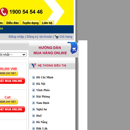
NH
Đăng nhập
|
Đăng ký tài khoản |
Giỏ hàng
90,000 VNĐ
Hồ Chí Minh
Hà Nội
Vĩnh Phúc
Hải Phòng
Call
Nam Định
Nghệ An
Huế
Đà Nẵng
Đắk Lắk