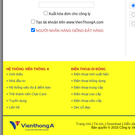
Xuất hóa đơn cho công ty
Tạo tài khoản trên www.VienThongA.com
NGƯỜI NHẬN HÀNG GIỐNG ĐẶT HÀNG
HỆ THỐNG VIỄN THÔNG A
ĐIỆN THOẠI DI ĐỘNG
» Giới thiệu
» Điện thoại mới xuất hiện
» Nhà đầu tư
» Điện thoại thông dụng
» Hệ thống siêu thị & điểm bán
» Điện thoại trung cấp
» Thẻ thành viên Club Card
» Điện thoại cao cấp
» Tuyển dụng
» Điện thoại siêu cấp
» Liên hệ
» Sim số đẹp
Trang chủ
|
Tin tức
|
Download
|
Diễn đ
Bản quyền © 2010 Công ty Vi