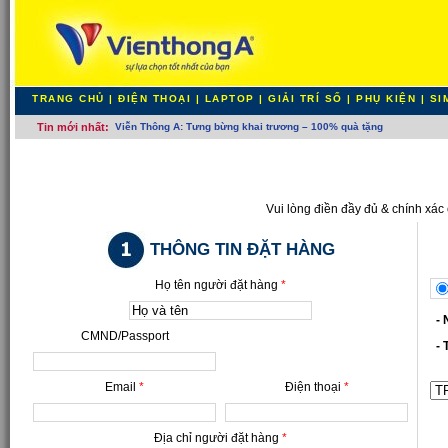
TRANG CHỦ
|
ĐIỆN THOẠI
|
LAPTOP
|
GIẢI TRÍ SỐ
|
PHỤ KIỆN
|
SI
Tin mới nhất:
Viễn T-
Vui lòng điền đầy đủ & chính xác
THÔNG TIN ĐẶT HÀNG
Họ tên người đặt hàng
*
- N
CMND/Passport
- T
Email
*
Điện thoại
*
Địa chỉ người đặt hàng
*