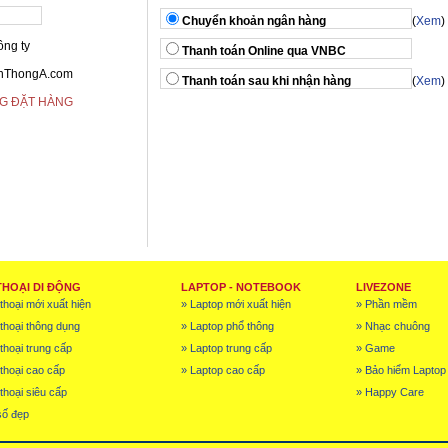
Chuyển khoản ngân hàng
(
Xem
)
ông ty
Thanh toán Online qua VNBC
enThongA.com
Thanh toán sau khi nhận hàng
(
Xem
)
G ĐẶT HÀNG
THOẠI DI ĐỘNG
LAPTOP - NOTEBOOK
LIVEZONE
thoại mới xuất hiện
» Laptop mới xuất hiện
» Phần mềm
 thoại thông dụng
» Laptop phổ thông
» Nhạc chuông
thoại trung cấp
» Laptop trung cấp
» Game
 thoại cao cấp
» Laptop cao cấp
» Bảo hiểm Laptop
thoại siêu cấp
» Happy Care
số đẹp