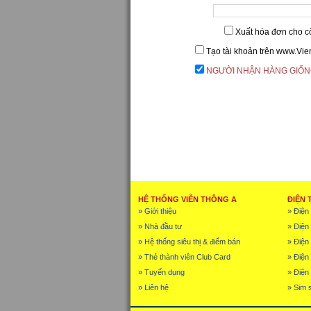
Xuất hóa đơn cho c
Tạo tài khoản trên www.Vi
NGƯỜI NHẬN HÀNG GIỐN
HỆ THỐNG VIỄN THÔNG A
ĐIỆN 
» Giới thiệu
» Điện 
» Nhà đầu tư
» Điện
» Hệ thống siêu thị & điểm bán
» Điện 
» Thẻ thành viên Club Card
» Điện
» Tuyển dụng
» Điện 
» Liên hệ
» Sim 