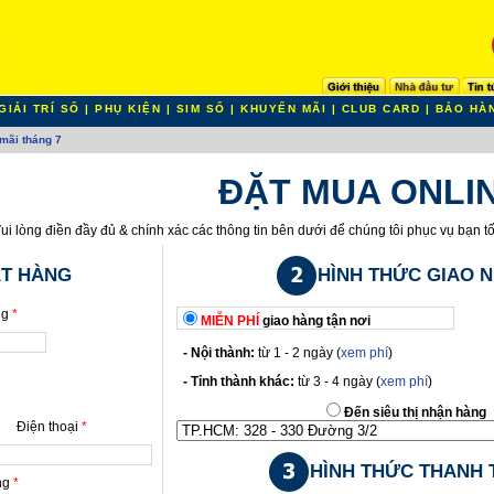
GIẢI TRÍ SỐ
|
PHỤ KIỆN
|
SIM SỐ
|
KHUYẾN MÃI
|
CLUB CARD
|
BẢO HÀ
mãi tháng 7
ĐẶT MUA ONLI
ui lòng điền đầy đủ & chính xác các thông tin bên dưới để chúng tôi phục vụ bạn t
ẶT HÀNG
HÌNH THỨC GIAO 
ng
*
MIỄN PHÍ
giao hàng tận nơi
- Nội thành:
từ 1 - 2 ngày (
xem phí
)
- Tỉnh thành khác:
từ 3 - 4 ngày (
xem phí
)
Đến siêu thị nhận hàng
Điện thoại
*
HÌNH THỨC THANH 
àng
*