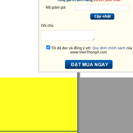
Tổng giá trị đơn hàng
26,997,000 VNĐ
Mã giảm giá
Ghi chú
Tôi đã đọc và đồng ý với
Quy định chính sách
của
www.VienThongA.com