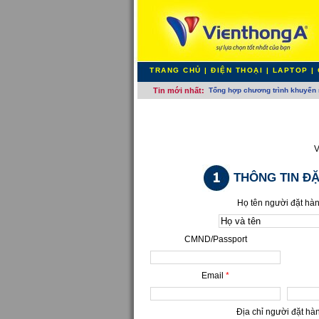
TRANG CHỦ
|
ĐIỆN THOẠI
|
LAPTOP
|
Tin mới nhất:
Tổng hợp chương trình khuyến 
V
THÔNG TIN Đ
Họ tên người đặt hà
CMND/Passport
Email
*
Địa chỉ người đặt h