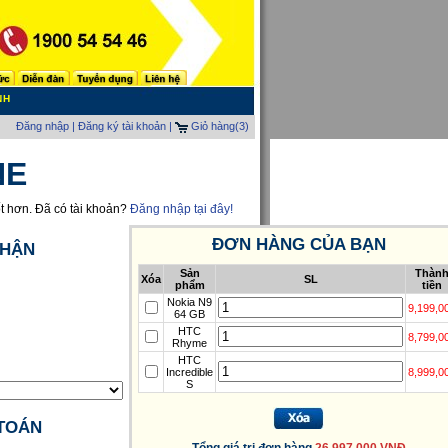
NH
Đăng nhập
|
Đăng ký tài khoản |
Giỏ hàng
(3)
NE
ốt hơn. Đã có tài khoản?
Đăng nhập tại đây!
ĐƠN HÀNG CỦA BẠN
NHẬN
Sản
Thàn
Xóa
SL
phẩm
tiền
Nokia N9
9,199,0
64 GB
HTC
8,799,0
Rhyme
HTC
Incredible
8,999,0
S
TOÁN