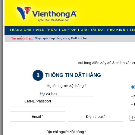
TRANG CHỦ
|
ĐIỆN THOẠI
|
LAPTOP
|
GIẢI TRÍ SỐ
|
PHỤ KIỆN
|
SI
Tin mới nhất:
Gi-
Vui lòng điền đầy đủ & chính xác c
THÔNG TIN ĐẶT HÀNG
Họ tên người đặt hàng
*
- N
CMND/Passport
- T
Email
*
Điện thoại
*
Địa chỉ người đặt hàng
*