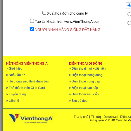
Xuất hóa đơn cho công ty
Tạo tài khoản trên www.VienThongA.com
NGƯỜI NHẬN HÀNG GIỐNG ĐẶT HÀNG
HỆ THỐNG VIỄN THÔNG A
ĐIỆN THOẠI DI ĐỘNG
» Giới thiệu
» Điện thoại mới xuất hiện
» Nhà đầu tư
» Điện thoại thông dụng
» Hệ thống siêu thị & điểm bán
» Điện thoại trung cấp
» Thẻ thành viên Club Card
» Điện thoại cao cấp
» Tuyển dụng
» Điện thoại siêu cấp
» Liên hệ
» Sim số đẹp
Trang chủ
|
Tin tức
|
Download
|
Diễn đ
Bản quyền © 2010 Công ty Vi