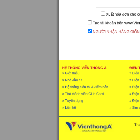
Xuất hóa đơn cho c
Tạo tài khoản trên www.Vi
NGƯỜI NHẬN HÀNG GIỐN
HỆ THỐNG VIỄN THÔNG A
ĐIỆN 
» Giới thiệu
» Điện 
» Nhà đầu tư
» Điện
» Hệ thống siêu thị & điểm bán
» Điện 
» Thẻ thành viên Club Card
» Điện
» Tuyển dụng
» Điện 
» Liên hệ
» Sim 
Tra