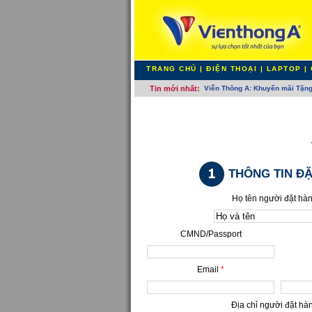
TRANG CHỦ
|
ĐIỆN THOẠI
|
LAPTOP
|
Tin mới nhất:
Viễn Thông A: Khuyến mãi Tặn
THÔNG TIN Đ
Họ tên người đặt hà
CMND/Passport
Email
*
Địa chỉ người đặt h