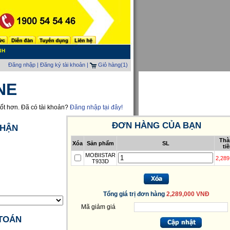
NH
Đăng nhập
|
Đăng ký tài khoản |
Giỏ hàng
(1)
NE
tốt hơn. Đã có tài khoản?
Đăng nhập tại đây!
ĐƠN HÀNG CỦA BẠN
NHẬN
Thà
Xóa
Sản phẩm
SL
ti
MOBIISTAR
2,289
T933D
Tổng giá trị đơn hàng
2,289,000 VNĐ
Mã giảm giá
TOÁN