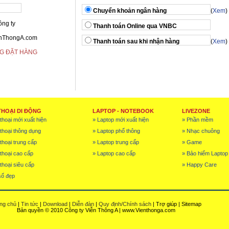
Chuyển khoản ngân hàng
(
Xem
)
ông ty
Thanh toán Online qua VNBC
enThongA.com
Thanh toán sau khi nhận hàng
(
Xem
)
G ĐẶT HÀNG
THOẠI DI ĐỘNG
LAPTOP - NOTEBOOK
LIVEZONE
thoại mới xuất hiện
» Laptop mới xuất hiện
» Phần mềm
 thoại thông dụng
» Laptop phổ thông
» Nhạc chuông
thoại trung cấp
» Laptop trung cấp
» Game
 thoại cao cấp
» Laptop cao cấp
» Bảo hiểm Laptop
thoại siêu cấp
» Happy Care
số đẹp
ng chủ
|
Tin tức
|
Download
|
Diễn đàn
|
Quy định/Chính sách
| Trợ giúp | Sitemap
Bản quyền © 2010 Công ty Viễn Thông A | www.Vienthonga.com