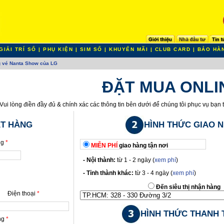
GIẢI TRÍ SỐ
|
PHỤ KIỆN
|
SIM SỐ
|
KHUYẾN MÃI
|
CLUB CARD
|
BẢO HÀ
g vé Nanta Show của LG
ĐẶT MUA ONLI
Vui lòng điền đầy đủ & chính xác các thông tin bên dưới để chúng tôi phục vụ bạn 
ẶT HÀNG
HÌNH THỨC GIAO 
ng
*
MIỄN PHÍ
giao hàng tận nơi
- Nội thành:
từ 1 - 2 ngày (
xem phí
)
- Tỉnh thành khác:
từ 3 - 4 ngày (
xem phí
)
Đến siêu thị nhận hàng
Điện thoại
*
HÌNH THỨC THANH 
àng
*