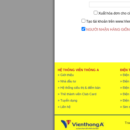
Xuất hóa đơn cho c
Tạo tài khoản trên www.Vi
NGƯỜI NHẬN HÀNG GIỐN
HỆ THỐNG VIỄN THÔNG A
ĐIỆN 
» Giới thiệu
» Điện 
» Nhà đầu tư
» Điện
» Hệ thống siêu thị & điểm bán
» Điện 
» Thẻ thành viên Club Card
» Điện
» Tuyển dụng
» Điện 
» Liên hệ
» Sim 
Tra