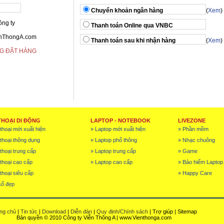
Chuyển khoản ngân hàng
(
Xem
)
ông ty
Thanh toán Online qua VNBC
enThongA.com
Thanh toán sau khi nhận hàng
(
Xem
)
G ĐẶT HÀNG
THOẠI DI ĐỘNG
LAPTOP - NOTEBOOK
LIVEZONE
thoại mới xuất hiện
» Laptop mới xuất hiện
» Phần mềm
 thoại thông dụng
» Laptop phổ thông
» Nhạc chuông
thoại trung cấp
» Laptop trung cấp
» Game
 thoại cao cấp
» Laptop cao cấp
» Bảo hiểm Laptop
thoại siêu cấp
» Happy Care
số đẹp
ng chủ
|
Tin tức
|
Download
|
Diễn đàn
|
Quy định/Chính sách
| Trợ giúp | Sitemap
Bản quyền © 2010 Công ty Viễn Thông A | www.Vienthonga.com