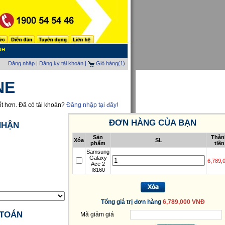
NH
Đăng nhập
|
Đăng ký tài khoản |
Giỏ hàng
(1)
NE
ốt hơn. Đã có tài khoản?
Đăng nhập tại đây!
ĐƠN HÀNG CỦA BẠN
NHẬN
Sản
Thàn
Xóa
SL
phẩm
tiền
Samsung
Galaxy
6,789,
Ace 2
I8160
Tổng giá trị đơn hàng
6,789,000 VNĐ
 TOÁN
Mã giảm giá