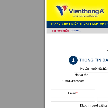
TRANG CHỦ
|
ĐIỆN THOẠI
|
LAPTOP
|
Tin mới nhất:
Giá ưu đãi _
THÔNG TIN Đ
Họ tên người đặt hà
CMND/Passport
Email
*
Địa chỉ người đặt h