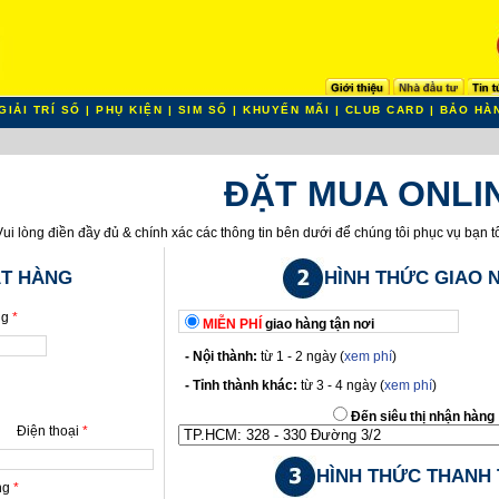
GIẢI TRÍ SỐ
|
PHỤ KIỆN
|
SIM SỐ
|
KHUYẾN MÃI
|
CLUB CARD
|
BẢO HÀ
ĐẶT MUA ONLI
Vui lòng điền đầy đủ & chính xác các thông tin bên dưới để chúng tôi phục vụ bạn t
ẶT HÀNG
HÌNH THỨC GIAO 
ng
*
MIỄN PHÍ
giao hàng tận nơi
- Nội thành:
từ 1 - 2 ngày (
xem phí
)
- Tỉnh thành khác:
từ 3 - 4 ngày (
xem phí
)
Đến siêu thị nhận hàng
Điện thoại
*
HÌNH THỨC THANH
àng
*