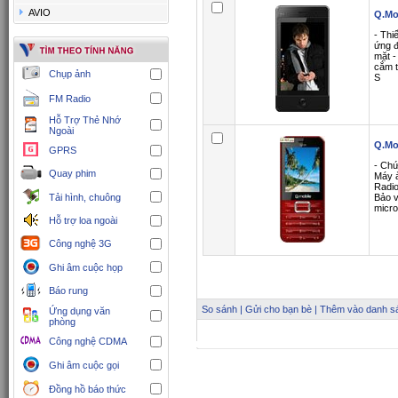
AVIO
Q.Mo
- Thi
ứng đ
mặt -
cắm t
Chụp ảnh
S
FM Radio
Hỗ Trợ Thẻ Nhớ
Ngoài
Q.Mo
GPRS
- Chứ
Quay phim
Máy 
Radio
Tải hình, chuông
Bảo v
micro
Hỗ trợ loa ngoài
Công nghệ 3G
Ghi âm cuộc họp
Báo rung
So sánh
|
Gửi cho bạn bè
|
Thêm vào danh sá
Ứng dụng văn
phòng
Công nghệ CDMA
Ghi âm cuộc gọi
Đồng hồ báo thức