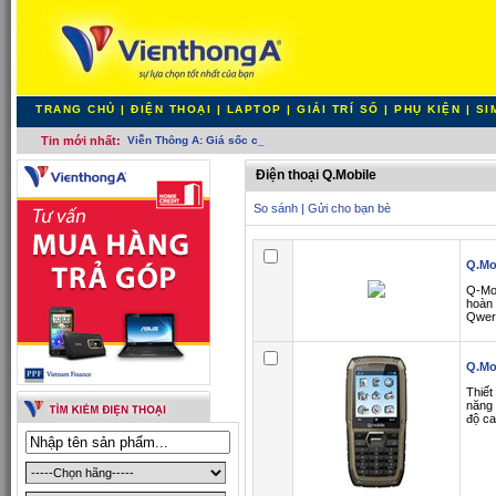
TRANG CHỦ
|
ĐIỆN THOẠI
|
LAPTOP
|
GIẢI TRÍ SỐ
|
PHỤ KIỆN
|
SI
Tin mới nhất:
Viễn Thông A: Giá sốc cuối tuầ-
Điện thoại Q.Mobile
So sánh
|
Gửi cho bạn bè
Q.Mo
Q-Mo
hoàn 
Qwer
Q.Mo
Thiết
năng 
độ ca