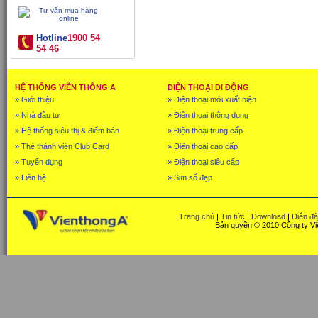
Hotline
1900 54
54 46
HỆ THỐNG VIỄN THÔNG A
ĐIỆN THOẠI DI ĐỘNG
» Giới thiệu
» Điện thoại mới xuất hiện
» Nhà đầu tư
» Điện thoại thông dụng
» Hệ thống siêu thị & điểm bán
» Điện thoại trung cấp
» Thẻ thành viên Club Card
» Điện thoại cao cấp
» Tuyển dụng
» Điện thoại siêu cấp
» Liên hệ
» Sim số đẹp
Trang chủ
|
Tin tức
|
Download
|
Diễn đ
Bản quyền © 2010 Công ty Vi