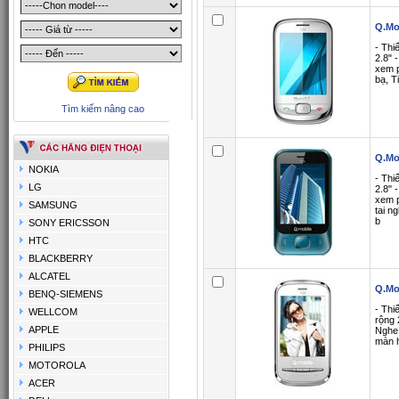
Q.Mo
- Thi
2.8" 
xem 
bạ, T
Tìm kiếm nâng cao
Q.Mo
NOKIA
- Thi
LG
2.8" 
xem 
SAMSUNG
tai n
b
SONY ERICSSON
HTC
BLACKBERRY
ALCATEL
Q.Mo
BENQ-SIEMENS
- Thi
WELLCOM
rộng 
APPLE
Nghe 
màn h
PHILIPS
MOTOROLA
ACER