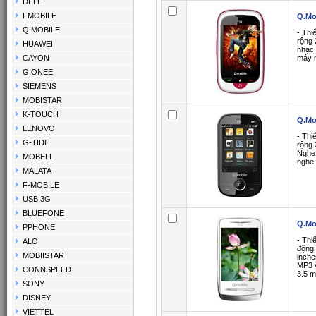
DELL
I-MOBILE
Q.Mo
Q.MOBILE
- Thi
rộng 
HUAWEI
nhạc 
CAYON
máy n
GIONEE
SIEMENS
MOBISTAR
K-TOUCH
Q.Mo
LENOVO
- Thi
G-TIDE
rộng 
Nghe 
MOBELL
nghe 
MALATA
F-MOBILE
USB 3G
BLUEFONE
Q.Mo
PPHONE
- Thi
ALO
động 
MOBIISTAR
inche
MP3 v
CONNSPEED
3.5 m
SONY
DISNEY
VIETTEL