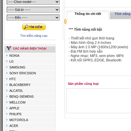
Thông tin chi tiết
Tính năng 
*** Tính năng nổi bật
Tìm kiếm nâng cao
- Thiết kết nhỏ gọn thời trang
- Màn hình rộng 2.4 inches
- Máy ảnh 2.0 MP (1600x1200 pixels)
- Đài FM tích hợp sẵn
NOKIA
- Nghe nhạc: MP3, xem phim: MP4
- Kết nối GPRS, EDGE, Bluetooth.
LG
SAMSUNG
SONY ERICSSON
HTC
Sản phẩm cùng loại
BLACKBERRY
ALCATEL
BENQ-SIEMENS
WELLCOM
APPLE
PHILIPS
MOTOROLA
ACER