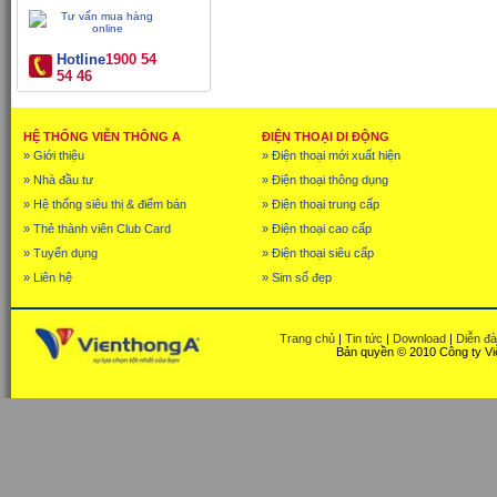
Hotline
1900 54
54 46
HỆ THỐNG VIỄN THÔNG A
ĐIỆN THOẠI DI ĐỘNG
» Giới thiệu
» Điện thoại mới xuất hiện
» Nhà đầu tư
» Điện thoại thông dụng
» Hệ thống siêu thị & điểm bán
» Điện thoại trung cấp
» Thẻ thành viên Club Card
» Điện thoại cao cấp
» Tuyển dụng
» Điện thoại siêu cấp
» Liên hệ
» Sim số đẹp
Trang chủ
|
Tin tức
|
Download
|
Diễn đ
Bản quyền © 2010 Công ty Vi