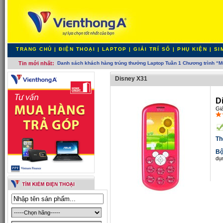
TRANG CHỦ
|
ĐIỆN THOẠI
|
LAPTOP
|
GIẢI TRÍ SỐ
|
PHỤ KIỆN
|
SI
Tin mới nhất:
Danh sách khách hàng trúng thưởng Laptop Tuần 1 Chương trình “M
Disney X31
D
Gi
Th
Bộ
dụ