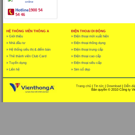
Hotline
1900 54
54 46
HỆ THỐNG VIỄN THÔNG A
ĐIỆN THOẠI DI ĐỘNG
» Giới thiệu
» Điện thoại mới xuất hiện
» Nhà đầu tư
» Điện thoại thông dụng
» Hệ thống siêu thị & điểm bán
» Điện thoại trung cấp
» Thẻ thành viên Club Card
» Điện thoại cao cấp
» Tuyển dụng
» Điện thoại siêu cấp
» Liên hệ
» Sim số đẹp
Trang chủ
|
Tin tức
|
Download
|
Diễn đ
Bản quyền © 2010 Công ty Vi