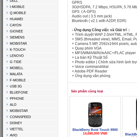
DELL
GPRS
I-MOBILE
3G(
HSDPA, 7.2 Mbps; HSUPA, 5.76 M
GPS ( A-GPS)
Q.MOBILE
Audio out ( 3.5 mm jack)
HUAWEI
Bluetooth (
v2.1 with A2DP, EDR
)
CAYON
- Ứng dụng Công việc và Giải trí :
GIONEE
+ Trình duyệt WAP 2.0/xHTML, HTML, 
SIEMENS
+
SMS (threaded view), MMS, Email, Pu
MOBISTAR
+ Camera
5 MP, 2592x1944 pixels, autof
+ Quay phim
VGA
K-TOUCH
+
MP3/WMA/WAV/eAAC+/FLAC player ; 
LENOVO
+ La bàn Kỹ Thuật Số
G-TIDE
+ Photo editor ( Chỉnh sửa hình ảnh trự
+ Voice command/dial
MOBELL
+ Adobe PDF Reader
MALATA
+ Ứng dụng văn phòng
F-MOBILE
USB 3G
Sản phẩm cùng loại
BLUEFONE
PPHONE
ALO
MOBIISTAR
CONNSPEED
DISNEY
VIETTEL
BlackBerry Bold Touch 9900
14,690,000 VNĐ
BlackBe
AVIO