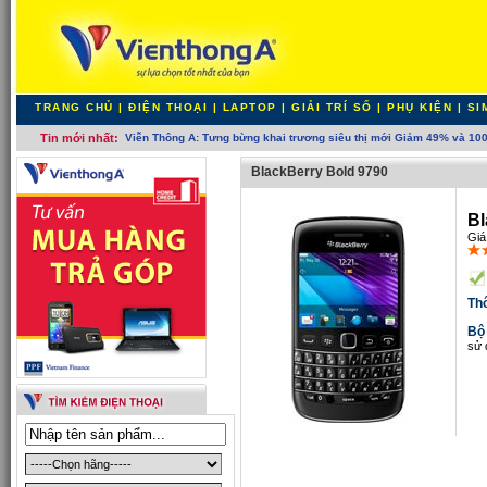
TRANG CHỦ
|
ĐIỆN THOẠI
|
LAPTOP
|
GIẢI TRÍ SỐ
|
PHỤ KIỆN
|
SI
Tin mới nhất:
T_
BlackBerry Bold 9790
Bl
Giá
Th
Bộ
sử 