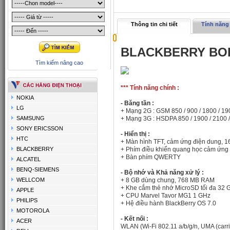
Thông tin chi tiết
Tính năng 
BLACKBERRY BOL
Tìm kiếm nâng cao
*** Tính năng chính :
NOKIA
- Băng tần :
LG
+ Mạng 2G : GSM 850 / 900 / 1800 / 19
SAMSUNG
+ Mạng 3G :
HSDPA 850 / 1900 / 2100 
SONY ERICSSON
- Hiển thị :
HTC
+ Màn hình TFT, cảm ứng điện dung, 16
BLACKBERRY
+ Phím điều khiển quang học cảm ứng
+ Bàn phím QWERTY
ALCATEL
BENQ-SIEMENS
- Bộ nhớ và Khả năng xử lý :
WELLCOM
+ 8 GB dùng chung,
768 MB RAM
+ Khe cắm thẻ nhớ MicroSD tối đa 32 
APPLE
+ CPU
Marvel Tavor MG1 1 GHz
PHILIPS
+ Hệ điều hành
BlackBerry OS 7.0
MOTOROLA
- Kết nối :
ACER
WLAN (
Wi-Fi 802.11 a/b/g/n, UMA (car