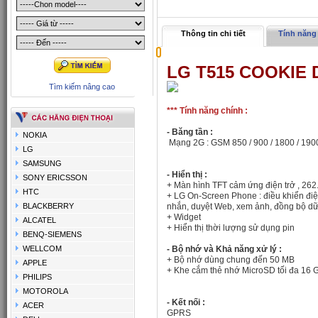
Thông tin chi tiết
Tính năng 
LG T515 COOKIE
Tìm kiếm nâng cao
*** Tính năng chính :
- Băng tần :
NOKIA
Mạng 2G :
GSM 850 / 900 / 1800 / 190
LG
SAMSUNG
- Hiển thị :
SONY ERICSSON
+ Màn hình TFT cảm ứng điện trở , 262
HTC
+ LG On-Screen Phone : điều khiển điệ
BLACKBERRY
nhắn, duyệt Web, xem ảnh, đồng bộ dữ l
+ Widget
ALCATEL
+ Hiển thị thời lượng sử dụng pin
BENQ-SIEMENS
WELLCOM
- Bộ nhớ và Khả năng xử lý :
+ Bộ nhớ dùng chung đến 50 MB
APPLE
+ Khe cắm thẻ nhớ MicroSD tối đa 16 
PHILIPS
MOTOROLA
- Kết nối :
ACER
GPRS