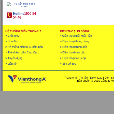
Hotline
1900 54
54 46
HỆ THỐNG VIỄN THÔNG A
ĐIỆN THOẠI DI ĐỘNG
» Giới thiệu
» Điện thoại mới xuất hiện
» Nhà đầu tư
» Điện thoại thông dụng
» Hệ thống siêu thị & điểm bán
» Điện thoại trung cấp
» Thẻ thành viên Club Card
» Điện thoại cao cấp
» Tuyển dụng
» Điện thoại siêu cấp
» Liên hệ
» Sim số đẹp
Trang chủ
|
Tin tức
|
Download
|
Diễn đ
Bản quyền © 2010 Công ty Vi