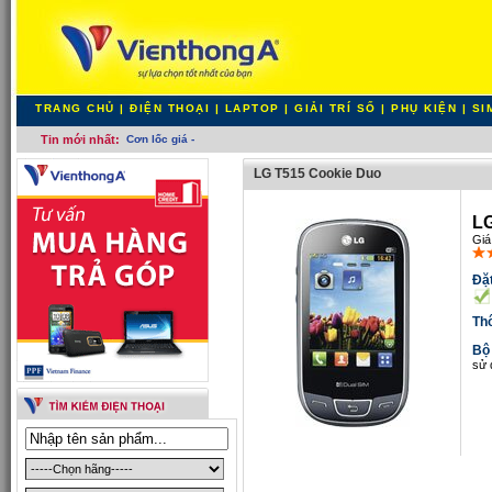
TRANG CHỦ
|
ĐIỆN THOẠI
|
LAPTOP
|
GIẢI TRÍ SỐ
|
PHỤ KIỆN
|
SI
Tin mới nhất:
Cơn lốc giá siêu sốc
LG T515 Cookie Duo
LG
Giá
Đặt
Th
Bộ
sử 