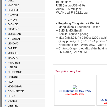
DELL
Bluetooth v2.1 EDR
I-MOBILE
USB (
microUSB v2.0)
Audio : 3.5 mm jack
Q.MOBILE
WLAN :
Wi-Fi 802.11 b/g
HUAWEI
CAYON
- Ứng dụng Công việc và Giải trí :
GIONEE
+ Mạng xã hội
( Facebook, Twitter)
SIEMENS
+
SMS, MMS, Email
MOBISTAR
+ Xem tài liệu văn phòng
+ Máy ảnh 2.0 MP ( 1600 x 1200 pixels
K-TOUCH
+ Quay phim QCIF ( 176 x 144 pixels), 
LENOVO
+ Nghe nhạc MP3, WMA, AAC+, Xem 
G-TIDE
+ Chặn cuộc gọi, theo dấu điện thoại m
+ FM Radio, Ghi âm FM
MOBELL
MALATA
F-MOBILE
USB 3G
Sản phẩm cùng loại
BLUEFONE
PPHONE
ALO
MOBIISTAR
LG Optimus 3D Max P725
CONNSPEED
12,549,000 VNĐ
SONY
LG O
DISNEY
10
VIETTEL