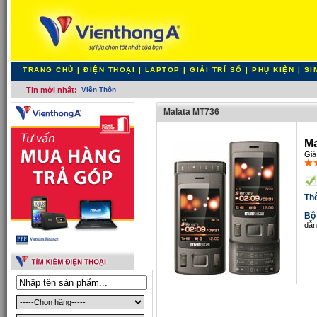
TRANG CHỦ
|
ĐIỆN THOẠI
|
LAPTOP
|
GIẢI TRÍ SỐ
|
PHỤ KIỆN
|
SI
Tin mới nhất:
Viễn Thông A: Tưn_
Malata MT736
Ma
Giá
Th
Bộ
dẫn