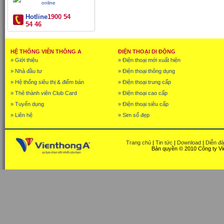
Hotline
1900 54
54 46
HỆ THỐNG VIỄN THÔNG A
ĐIỆN THOẠI DI ĐỘNG
» Giới thiệu
» Điện thoại mới xuất hiện
» Nhà đầu tư
» Điện thoại thông dụng
» Hệ thống siêu thị & điểm bán
» Điện thoại trung cấp
» Thẻ thành viên Club Card
» Điện thoại cao cấp
» Tuyển dụng
» Điện thoại siêu cấp
» Liên hệ
» Sim số đẹp
Trang chủ
|
Tin tức
|
Download
|
Diễn đ
Bản quyền © 2010 Công ty Vi