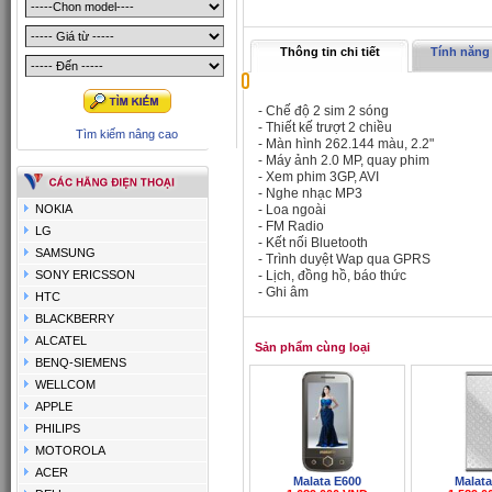
Thông tin chi tiết
Tính năng 
- Chế độ 2 sim 2 sóng
- Thiết kế trượt 2 chiều
Tìm kiếm nâng cao
- Màn hình 262.144 màu, 2.2"
- Máy ảnh 2.0 MP, quay phim
- Xem phim 3GP, AVI
- Nghe nhạc MP3
NOKIA
- Loa ngoài
- FM Radio
LG
- Kết nối Bluetooth
SAMSUNG
- Trình duyệt Wap qua GPRS
SONY ERICSSON
- Lịch, đồng hồ, báo thức
- Ghi âm
HTC
BLACKBERRY
ALCATEL
Sản phẩm cùng loại
BENQ-SIEMENS
WELLCOM
APPLE
PHILIPS
MOTOROLA
ACER
Malata E600
Malata