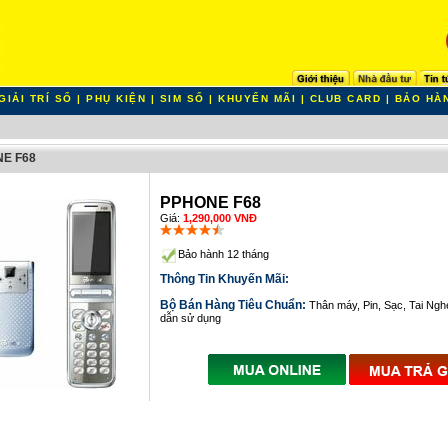
GIẢI TRÍ SỐ
|
PHỤ KIỆN
|
SIM SỐ
|
KHUYẾN MÃI
|
CLUB CARD
|
BẢO HÀ
E F68
PPHONE F68
Giá:
1,290,000 VNĐ
Bảo hành 12 tháng
Thông Tin Khuyến Mãi:
Bộ Bán Hàng Tiêu Chuẩn:
Thân máy, Pin, Sạc, Tai Ng
dẫn sử dụng