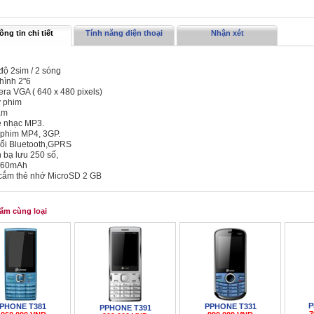
ng tin chi tiết
Tính năng điện thoại
Nhận xét
độ 2sim / 2 sóng
hình 2"6
ra VGA ( 640 x 480 pixels)
y phim
âm
e nhạc MP3.
 phim MP4, 3GP.
nối Bluetooth,GPRS
 bạ lưu 250 số,
 860mAh
 cắm thẻ nhớ MicroSD 2 GB
ẩm cùng loại
P
PHONE T381
PPHONE T331
PPHONE T391
7