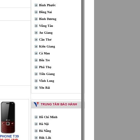
Bình Phước
Đồng Nai
Bình Dương
Vũng Tàu
An Giang
Cần Thơ
Kiên Giang
Cà Mau
Bến Tre
Phú Thọ
Tiền Giang
Vĩnh Long
Yên Bái
Hồ Chí Minh
Hà Nội
Đà Nẵng
PHONE T39
Đắk Lắk
99,000 VNĐ