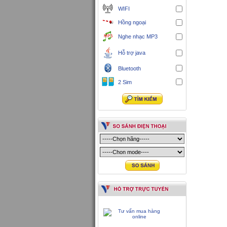
WIFI
Hồng ngoại
Nghe nhạc MP3
Hỗ trợ java
Bluetooth
2 Sim