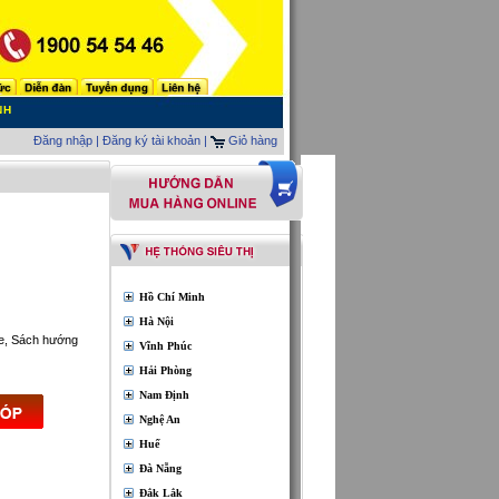
NH
Đăng nhập
|
Đăng ký tài khoản |
Giỏ hàng
Hồ Chí Minh
Hà Nội
he, Sách hướng
Vĩnh Phúc
Hải Phòng
Nam Định
Nghệ An
Huế
Đà Nẵng
Đắk Lắk