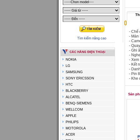
Thô
- Chế 
- Màn 
Tìm kiếm nâng cao
- Came
- Qua
- Ghi 
- Ngh
NOKIA
- Xem
- Kết 
LG
- Danh
SAMSUNG
- Pin
SONY ERICSSON
- Khe
HTC
BLACKBERRY
Sản ph
ALCATEL
BENQ-SIEMENS
WELLCOM
APPLE
PHILIPS
MOTOROLA
ACER
P