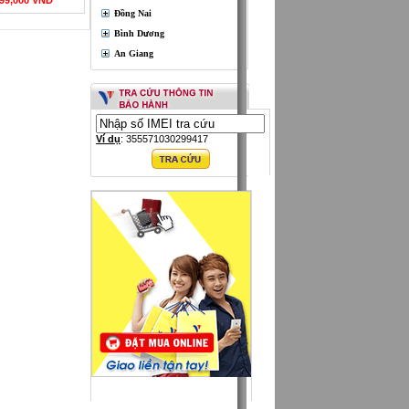
Đồng Nai
Bình Dương
An Giang
Ví dụ
: 355571030299417