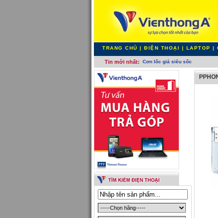
TRANG CHỦ
|
ĐIỆN THOẠI
|
LAPTOP
|
Tin mới nhất:
Cơn lốc giá siêu sốc
PPHON