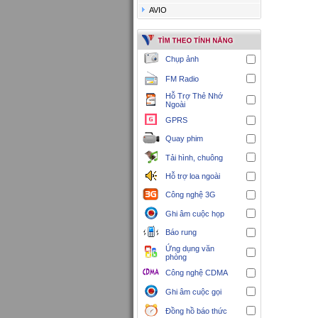
AVIO
Chụp ảnh
FM Radio
Hỗ Trợ Thẻ Nhớ
Ngoài
GPRS
Quay phim
Tải hình, chuông
Hỗ trợ loa ngoài
Công nghệ 3G
Ghi âm cuộc họp
Báo rung
Ứng dụng văn
phòng
Công nghệ CDMA
Ghi âm cuộc gọi
Đồng hồ báo thức