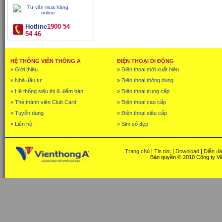
Hotline
1900 54
54 46
HỆ THỐNG VIỄN THÔNG A
ĐIỆN THOẠI DI ĐỘNG
» Giới thiệu
» Điện thoại mới xuất hiện
» Nhà đầu tư
» Điện thoại thông dụng
» Hệ thống siêu thị & điểm bán
» Điện thoại trung cấp
» Thẻ thành viên Club Card
» Điện thoại cao cấp
» Tuyển dụng
» Điện thoại siêu cấp
» Liên hệ
» Sim số đẹp
Trang chủ
|
Tin tức
|
Download
|
Diễn đ
Bản quyền © 2010 Công ty Vi