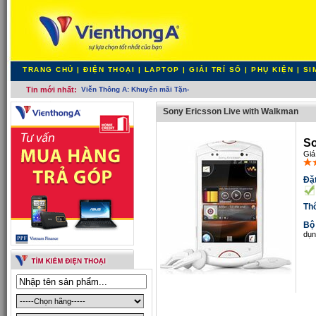
TRANG CHỦ
|
ĐIỆN THOẠI
|
LAPTOP
|
GIẢI TRÍ SỐ
|
PHỤ KIỆN
|
SI
Tin mới nhất:
Viễn Thông A: Khuyến mãi Tặng vé Nant_
Sony Ericsson Live with Walkman
So
Giá
Đặt
Th
Bộ
dụn