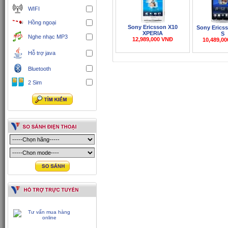
WIFI
Hồng ngoại
Sony Ericsson X10
Sony Erics
XPERIA
S
Nghe nhạc MP3
12,989,000 VNĐ
10,489,0
Hỗ trợ java
Bluetooth
2 Sim