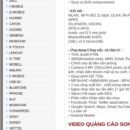
DELL
+
Sony xLOUD enhancement
I-MOBILE
- Kết nối :
Q.MOBILE
WLAN
: Wi-Fi 802.11 b/g/n, DLNA, Wi-F
HUAWEI
GPRS
CAYON
3G
(HSDPA, HSUPA
)
GPS( A-GPS)
GIONEE
Audio out (3.5 mm jack)
SIEMENS
Bluetooth(
with A2DP)
MOBISTAR
USB ( v2.0 microUSB)
K-TOUCH
- Ứng dụng Công việc và Giải trí :
LENOVO
+ Trình duyệt HTML
G-TIDE
+
SMS(threaded view), MMS, Email, Pu
+ Chỉnh sửa tài liệu văn phòng
MOBELL
+
Camera
5 MP, 2592x1944 pixels, tự đ
MALATA
ảnh, nhận diện khuôn mặt và nụ cười, 
F-MOBILE
+ Quay phim HD 720p
+
MP3/eAAC+/WMA/WAV player ; MP4/
USB 3G
+ 2 loa công suất lớn , chất lượng ster
BLUEFONE
+ Nghe nhạc liên tục lên đến 17 giờ 30
PPHONE
+ Stereo FM radio with RDS
+
Phần mềm Nhận diện âm nhac
ALO
+
Facebook, Flickr, Twitter applications
MOBIISTAR
+
Google Search, Maps, Gmail,YouTube
CONNSPEED
+ La bàn số
+ Android Market
SONY
DISNEY
VIDEO QUẢNG CÁO SO
VIETTEL