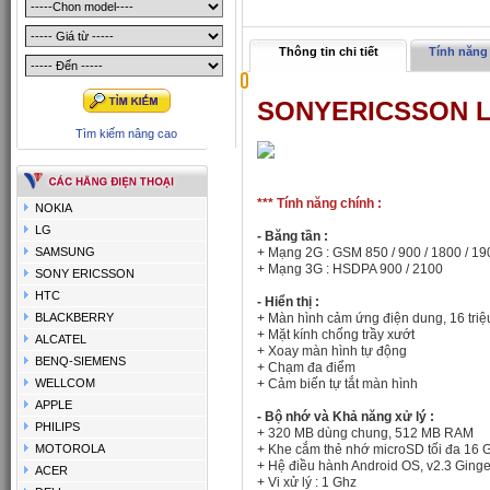
Thông tin chi tiết
Tính năng 
SONYERICSSON L
Tìm kiếm nâng cao
*** Tính năng chính :
NOKIA
LG
- Băng tần :
SAMSUNG
+ Mạng 2G :
GSM 850 / 900 / 1800 / 19
+ Mạng 3G :
HSDPA 900 / 2100
SONY ERICSSON
HTC
- Hiển thị :
BLACKBERRY
+ Màn hình cảm ứng điện dung, 16 triệ
+ Mặt kính chống trầy xướt
ALCATEL
+ Xoay màn hình tự động
BENQ-SIEMENS
+ Chạm đa điểm
WELLCOM
+ Cảm biến tự tắt màn hình
APPLE
- Bộ nhớ và Khả năng xử lý :
PHILIPS
+
320 MB dùng chung, 512 MB RAM
MOTOROLA
+ Khe cắm thẻ nhớ microSD tối đa 16 
+ Hệ điều hành
Android OS, v2.3 Ging
ACER
+ Vi xử lý : 1 Ghz