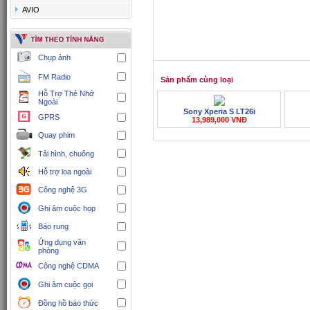
AVIO
Chụp ảnh
FM Radio
Sản phẩm cùng loại
Hỗ Trợ Thẻ Nhớ
Ngoài
Sony Xperia S LT26i
GPRS
13,989,000 VNĐ
Quay phim
Tải hình, chuông
Hỗ trợ loa ngoài
Công nghệ 3G
Ghi âm cuộc họp
Báo rung
Ứng dụng văn
phòng
Công nghệ CDMA
Ghi âm cuộc gọi
Đồng hồ báo thức