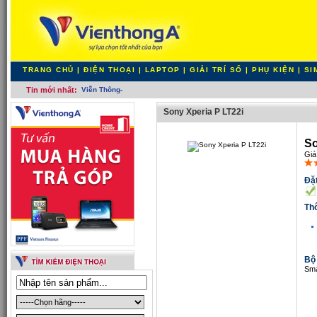
TRANG CHỦ
|
ĐIỆN THOẠI
|
LAPTOP
|
GIẢI TRÍ SỐ
|
PHỤ KIỆN
|
SI
Tin mới nhất:
Viễn Thông A: Khuyế_
Sony Xperia P LT22i
So
Giá
Đặt
Th
Bộ
Sma