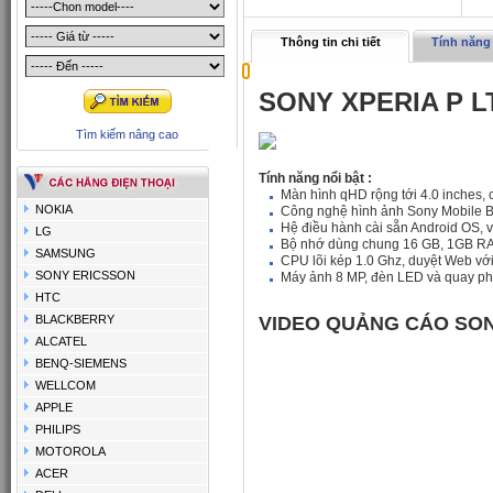
Thông tin chi tiết
Tính năng 
SONY XPERIA P L
Tìm kiếm nâng cao
Tính năng nổi bật :
Màn hình qHD rộng tới 4.0 inches, 
NOKIA
Công nghệ hình ảnh Sony Mobile 
Hệ điều hành cài sẵn Android OS, 
LG
Bộ nhớ dùng chung 16 GB, 1GB R
SAMSUNG
CPU lõi kép 1.0 Ghz, duyệt Web vớ
SONY ERICSSON
Máy ảnh 8 MP, đèn LED và quay phi
HTC
BLACKBERRY
VIDEO QUẢNG CÁO SON
ALCATEL
BENQ-SIEMENS
WELLCOM
APPLE
PHILIPS
MOTOROLA
ACER