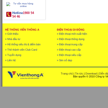
Hotline
1900 54
54 46
HỆ THỐNG VIỄN THÔNG A
ĐIỆN THOẠI DI ĐỘNG
» Giới thiệu
» Điện thoại mới xuất hiện
» Nhà đầu tư
» Điện thoại thông dụng
» Hệ thống siêu thị & điểm bán
» Điện thoại trung cấp
» Thẻ thành viên Club Card
» Điện thoại cao cấp
» Tuyển dụng
» Điện thoại siêu cấp
» Liên hệ
» Sim số đẹp
Trang chủ
|
Tin tức
|
Download
|
Diễn đ
Bản quyền © 2010 Công ty Vi