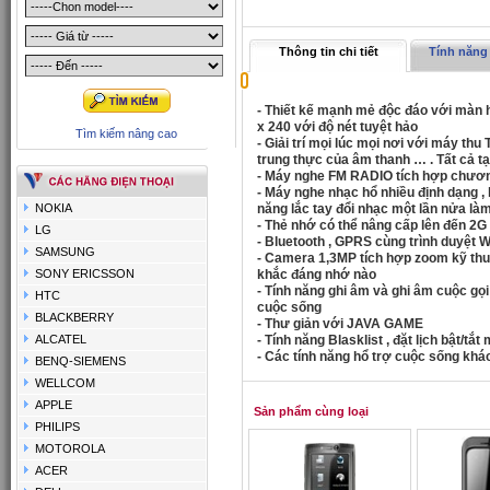
Thông tin chi tiết
Tính năng 
- Thiết kế mạnh mẻ độc đáo với màn 
x 240 với độ nét tuyệt hảo
Tìm kiếm nâng cao
- Giải trí mọi lúc mọi nơi với máy th
trung thực của âm thanh … . Tất cả 
- Máy nghe FM RADIO tích hợp chươn
- Máy nghe nhạc hổ nhiều định dạng , 
NOKIA
năng lắc tay đổi nhạc một lần nửa làm c
- Thẻ nhớ có thể nâng cấp lên đến 2G
LG
- Bluetooth , GPRS cùng trình duyệt W
SAMSUNG
- Camera 1,3MP tích hợp zoom kỹ thu
SONY ERICSSON
khắc đáng nhớ nào
- Tính năng ghi âm và ghi âm cuộc gọ
HTC
cuộc sống
BLACKBERRY
- Thư giản với JAVA GAME
ALCATEL
- Tính năng Blasklist , đặt lịch bật/
- Các tính năng hổ trợ cuộc sống khá
BENQ-SIEMENS
WELLCOM
APPLE
Sản phẩm cùng loại
PHILIPS
MOTOROLA
ACER