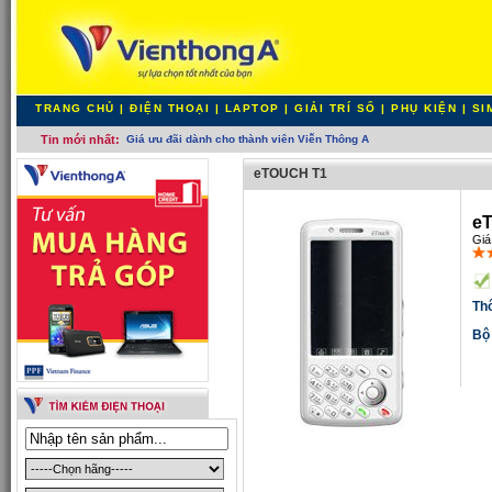
TRANG CHỦ
|
ĐIỆN THOẠI
|
LAPTOP
|
GIẢI TRÍ SỐ
|
PHỤ KIỆN
|
SI
Tin mới nhất:
Giá ưu đãi dành cho thành viên Viễn Thông A
eTOUCH T1
e
Giá
Th
Bộ