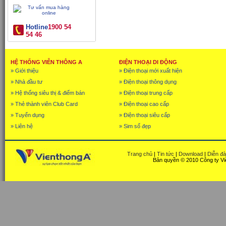
Hotline
1900 54
54 46
HỆ THỐNG VIỄN THÔNG A
ĐIỆN THOẠI DI ĐỘNG
» Giới thiệu
» Điện thoại mới xuất hiện
» Nhà đầu tư
» Điện thoại thông dụng
» Hệ thống siêu thị & điểm bán
» Điện thoại trung cấp
» Thẻ thành viên Club Card
» Điện thoại cao cấp
» Tuyển dụng
» Điện thoại siêu cấp
» Liên hệ
» Sim số đẹp
Trang chủ
|
Tin tức
|
Download
|
Diễn đ
Bản quyền © 2010 Công ty Vi