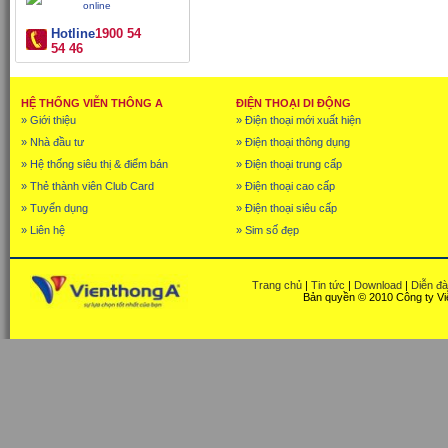
Hotline
1900 54
54 46
HỆ THỐNG VIỄN THÔNG A
ĐIỆN THOẠI DI ĐỘNG
» Giới thiệu
» Điện thoại mới xuất hiện
» Nhà đầu tư
» Điện thoại thông dụng
» Hệ thống siêu thị & điểm bán
» Điện thoại trung cấp
» Thẻ thành viên Club Card
» Điện thoại cao cấp
» Tuyển dụng
» Điện thoại siêu cấp
» Liên hệ
» Sim số đẹp
Trang chủ
|
Tin tức
|
Download
|
Diễn đ
Bản quyền © 2010 Công ty Vi