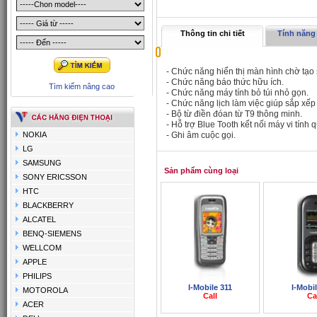
Thông tin chi tiết
Tính năng 
- Chức năng hiển thị màn hình chờ tạo
- Chức năng báo thức hữu ích.
Tìm kiếm nâng cao
- Chức năng máy tính bỏ túi nhỏ gọn.
- Chức năng lịch làm việc giúp sắp xếp 
- Bộ từ điền đóan từ T9 thông minh.
- Hỗ trợ Blue Tooth kết nối máy vi tính
NOKIA
- Ghi âm cuộc gọi.
LG
SAMSUNG
Sản phẩm cùng loại
SONY ERICSSON
HTC
BLACKBERRY
ALCATEL
BENQ-SIEMENS
WELLCOM
APPLE
PHILIPS
I-Mobile 311
I-Mobi
MOTOROLA
Call
Ca
ACER