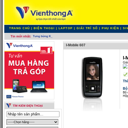
TRANG CHỦ
|
ĐIỆN THOẠI
|
LAPTOP
|
GIẢI TRÍ SỐ
|
PHỤ KIỆN
|
SI
Tin mới nhất:
Tưng bừng Khai trươ_
I-Mobile 607
I-
Giá
Th
Bộ
Bộ 
Hộp