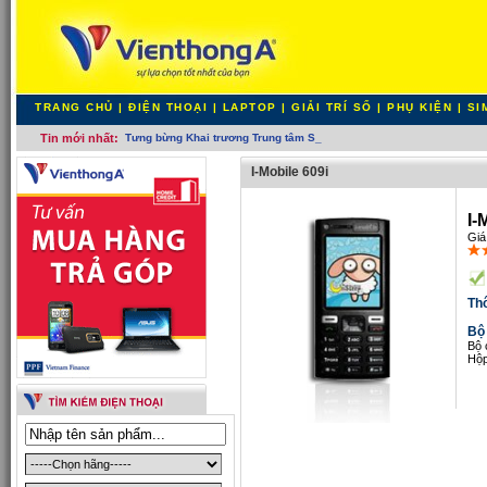
TRANG CHỦ
|
ĐIỆN THOẠI
|
LAPTOP
|
GIẢI TRÍ SỐ
|
PHỤ KIỆN
|
SI
Tin mới nhất:
Tưng bừng Khai trương Trung tâm Smartphon_
I-Mobile 609i
I-
Giá
Th
Bộ
Bộ 
Hộp