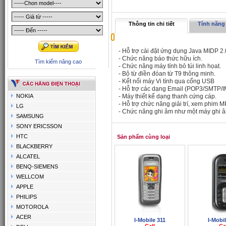
Thông tin chi tiết
Tính năng 
- Hỗ trợ cài đặt ứng dụng Java MIDP 2.
- Chức năng báo thức hữu ích.
Tìm kiếm nâng cao
- Chức năng máy tính bỏ túi linh họat.
- Bộ từ điền đóan từ T9 thông minh.
- Kết nối máy Vi tính qua cổng USB
- Hỗ trợ các dạng Email (POP3/SMTP/
NOKIA
- Máy thiết kế dạng thanh cứng cáp.
- Hỗ trợ chức năng giải trí, xem phim M
LG
- Chức năng ghi âm như một máy ghi 
SAMSUNG
SONY ERICSSON
HTC
Sản phẩm cùng loại
BLACKBERRY
ALCATEL
BENQ-SIEMENS
WELLCOM
APPLE
PHILIPS
MOTOROLA
ACER
I-Mobile 311
I-Mobi
Call
Ca