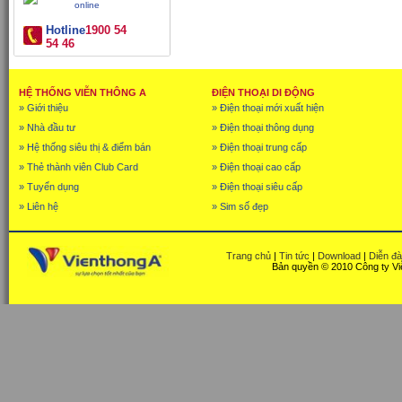
Hotline
1900 54
54 46
HỆ THỐNG VIỄN THÔNG A
ĐIỆN THOẠI DI ĐỘNG
» Giới thiệu
» Điện thoại mới xuất hiện
» Nhà đầu tư
» Điện thoại thông dụng
» Hệ thống siêu thị & điểm bán
» Điện thoại trung cấp
» Thẻ thành viên Club Card
» Điện thoại cao cấp
» Tuyển dụng
» Điện thoại siêu cấp
» Liên hệ
» Sim số đẹp
Trang chủ
|
Tin tức
|
Download
|
Diễn đ
Bản quyền © 2010 Công ty Vi