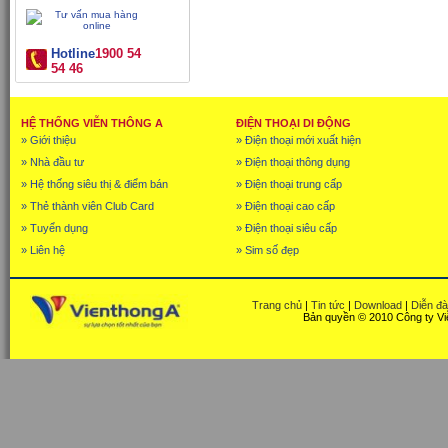
Hotline
1900 54
54 46
HỆ THỐNG VIỄN THÔNG A
ĐIỆN THOẠI DI ĐỘNG
» Giới thiệu
» Điện thoại mới xuất hiện
» Nhà đầu tư
» Điện thoại thông dụng
» Hệ thống siêu thị & điểm bán
» Điện thoại trung cấp
» Thẻ thành viên Club Card
» Điện thoại cao cấp
» Tuyển dụng
» Điện thoại siêu cấp
» Liên hệ
» Sim số đẹp
Trang chủ
|
Tin tức
|
Download
|
Diễn đ
Bản quyền © 2010 Công ty Vi