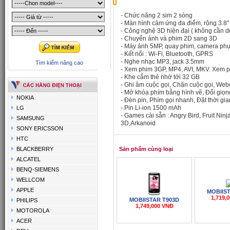
- Chức năng 2 sim 2 sóng
- Màn hình cảm ứng đa điểm, rộng 3.8"
- Công nghệ 3D hiện đại ( không cần d
- Chuyển ảnh và phim 2D sang 3D
- Máy ảnh 5MP, quay phim, camera ph
- Kết nối : Wi-Fi, Bluetooth, GPRS
- Nghe nhạc MP3, jack 3.5mm
Tìm kiếm nâng cao
- Xem phim 3GP, MP4, AVI, MKV. Xem 
- Khe cắm thẻ nhớ tới 32 GB
- Ghi âm cuộc gọi, Chặn cuộc gọi, We
- Mở khóa phím bằng hình vẽ, Đổi giọng
NOKIA
- Đèn pin, Phím gọi nhanh, Đặt thời gia
- Pin Li-ion 1500 mAh
LG
- Games cài sẵn : Angry Bird, Fruit Nin
SAMSUNG
3D,Arkanoid
SONY ERICSSON
HTC
BLACKBERRY
Sản phẩm cùng loại
ALCATEL
BENQ-SIEMENS
WELLCOM
APPLE
MOBIIST
1,719,
MOBIISTAR T903D
PHILIPS
1,749,000 VNĐ
MOTOROLA
ACER