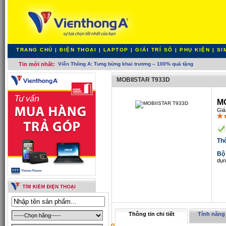
TRANG CHỦ
|
ĐIỆN THOẠI
|
LAPTOP
|
GIẢI TRÍ SỐ
|
PHỤ KIỆN
|
SI
Tin mới nhất:
Viễn _
MOBIISTAR T933D
M
Giá
Th
Bộ
dụn
Thông tin chi tiết
Tính năng 